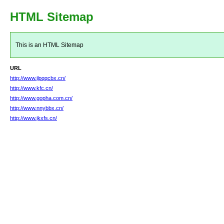
HTML Sitemap
This is an HTML Sitemap
URL
http://www.jlpqqcbx.cn/
http://www.kfc.cn/
http://www.gopha.com.cn/
http://www.nnybbx.cn/
http://www.jkxfs.cn/